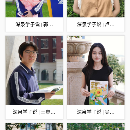
深泉学子说 | 郭欣
深泉学子说 | 卢美
悦：深泉学子北大情
君：做自己擅长的
事，做好自己擅长的
事
深泉学子说 | 王睿：
深泉学子说 | 吴雨
选择重要，选择后的
轩：追光的人，终会
努力更重要
光芒万丈