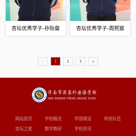
杏坛优秀学子-孙际粲
杏坛优秀学子-周熙宸
«
1
2
3
»
网站首页
学校概况
学部建设
师资队伍
杏坛之星
教学教研
学校资讯