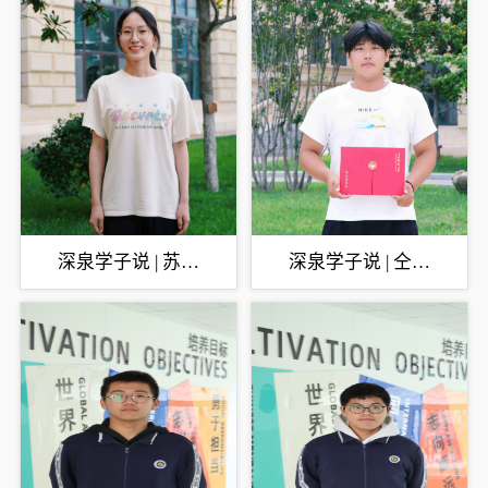
深泉学子说 | 苏树
深泉学子说 | 仝铭
林：每个乘风仗剑的
熙：意气少年，行以
梦，都能和如愿以偿
“掷”远
相拥